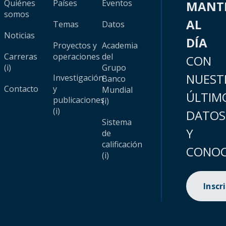
Quiénes
Países
Eventos
MANT
somos
AL
Temas
Datos
Noticias
DÍA
Proyectos y
Academia
Carreras
operaciones
del
CON
(i)
Grupo
NUEST
Investigación
Banco
Contacto
y
Mundial
ÚLTIM
publicaciones
(i)
(i)
DATOS
Sistema
Y
de
calificación
CONOC
(i)
Inscr