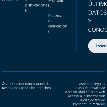
Mundial
ÚLTIM
publicaciones
(i)
(i)
DATOS
Sistema
Y
de
calificación
CONOC
(i)
Inscr
© 2025 Grupo Banco Mundial.
Aspectos legales
Reservados todos los derechos.
Aviso de privacidad
Accesibilidad del sitio web
Acceso a la información
Alerta de fraude
Presente un reclamo