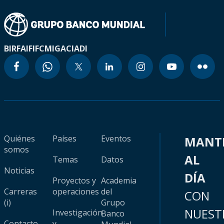
BIRF
AIF
IFC
MIGA
CIADI
Quiénes
Países
Eventos
MANT
somos
AL
Temas
Datos
Noticias
DÍA
Proyectos y
Academia
Carreras
operaciones
del
CON
(i)
Grupo
NUEST
Investigación
Banco
Contacto
y