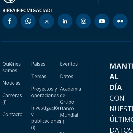
BIRF
AIF
IFC
MIGA
CIADI
Quiénes
Países
Eventos
MANT
somos
AL
Temas
Datos
Noticias
DÍA
Proyectos y
Academia
Carreras
operaciones
del
CON
(i)
Grupo
NUEST
Investigación
Banco
Contacto
y
Mundial
ÚLTIM
publicaciones
(i)
(i)
DATOS