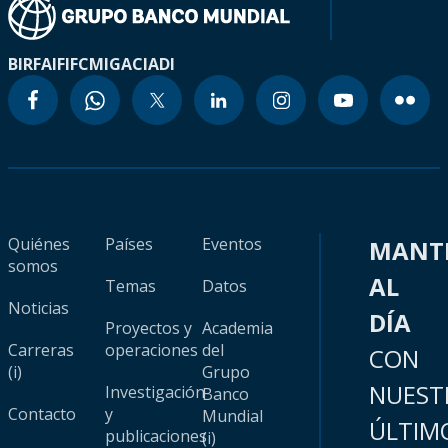
BIRF
AIF
IFC
MIGA
CIADI
Quiénes
Países
Eventos
MANT
somos
AL
Temas
Datos
Noticias
DÍA
Proyectos y
Academia
Carreras
operaciones
del
CON
(i)
Grupo
NUEST
Investigación
Banco
Contacto
y
Mundial
ÚLTIM
publicaciones
(i)