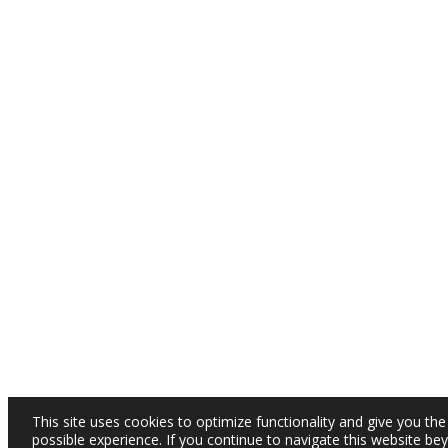
This site uses cookies to optimize functionality and give you the
possible experience. If you continue to navigate this website be