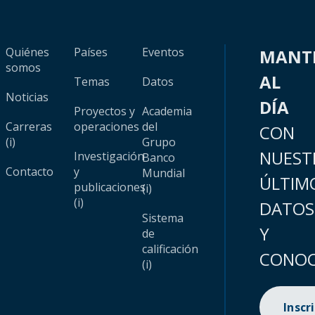
Quiénes
Países
Eventos
MANT
somos
AL
Temas
Datos
Noticias
DÍA
Proyectos y
Academia
Carreras
operaciones
del
CON
(i)
Grupo
NUEST
Investigación
Banco
Contacto
y
Mundial
ÚLTIM
publicaciones
(i)
(i)
DATOS
Sistema
Y
de
calificación
CONOC
(i)
Inscr