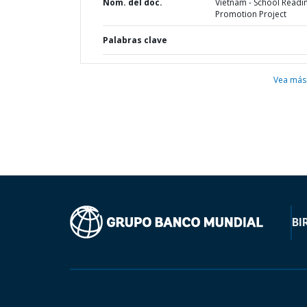
Nom. del doc.
Vietnam - School Readi
Promotion Project
Palabras clave
Vea más
BI