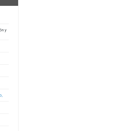
ón y
o,