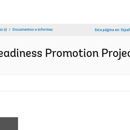
s (i)
Documentos e informes
Esta página en:
Espa
adiness Promotion Projec