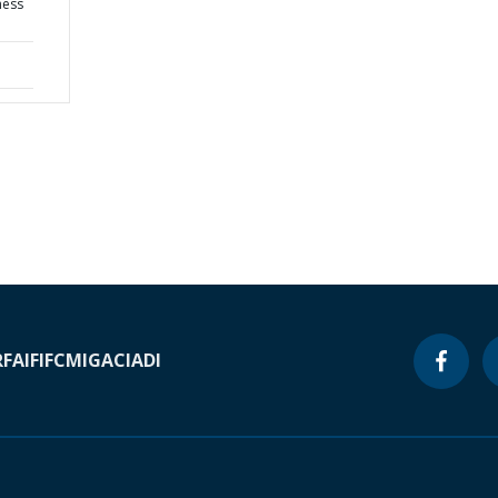
ness
RF
AIF
IFC
MIGA
CIADI