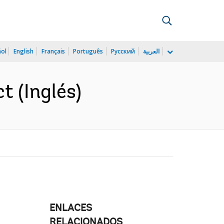
ñol
English
Français
Português
Русский
العربية
t (Inglés)
ENLACES
RELACIONADOS