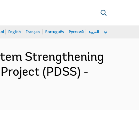
ñol
English
Français
Português
Русский
العربية
ystem Strengthening
 Project (PDSS) -