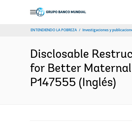
Skip
to
Main
ENTENDIENDO LA POBREZA
Investigaciones y publicacione
Navigation
Disclosable Restru
for Better Maternal
P147555 (Inglés)