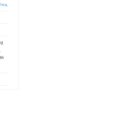
rica,
ng
r
lth