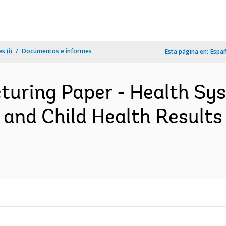
s (i)
Documentos e informes
Esta página en:
Espa
cturing Paper - Health S
 and Child Health Results