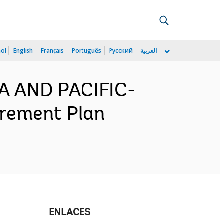
ñol
English
Français
Português
Русский
العربية
IA AND PACIFIC-
urement Plan
ENLACES