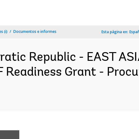
s (i)
Documentos e informes
Esta página en:
Espa
ratic Republic - EAST AS
 Readiness Grant - Proc