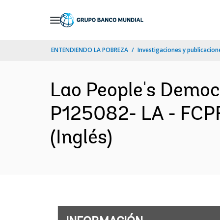
Skip
to
Main
ENTENDIENDO LA POBREZA
Investigaciones y publicacione
Navigation
Lao People's Democ
P125082- LA - FCPF
(Inglés)