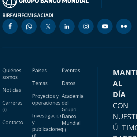
BIRF
AIF
IFC
MIGA
CIADI
Quiénes
Países
Eventos
MANT
somos
AL
Temas
Datos
Noticias
DÍA
Proyectos y
Academia
Carreras
operaciones
del
CON
(i)
Grupo
NUEST
Investigación
Banco
Contacto
y
Mundial
ÚLTIM
publicaciones
(i)
(i)