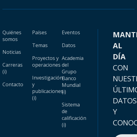
Quiénes
Países
Eventos
MANT
somos
AL
Temas
Datos
Noticias
DÍA
Proyectos y
Academia
Carreras
operaciones
del
CON
(i)
Grupo
NUEST
Investigación
Banco
Contacto
y
Mundial
ÚLTIM
publicaciones
(i)
(i)
DATOS
Sistema
Y
de
calificación
CONOC
(i)