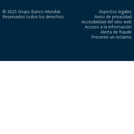
© 2025 Grupo Banco Mundial.
Aspectos legales
Reservados todos los derechos.
Aviso de privacidad
Accesibilidad del sitio web
Acceso a la información
Alerta de fraude
Presente un reclamo