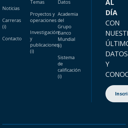
AL
Temas
Datos
Noticias
DÍA
Proyectos y
Academia
Carreras
operaciones
del
CON
(i)
Grupo
NUEST
Investigación
Banco
Contacto
y
Mundial
ÚLTIM
publicaciones
(i)
(i)
DATOS
Sistema
Y
de
calificación
CONOC
(i)
Inscr