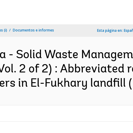
s (i)
Documentos e informes
Esta página en:
Espa
 - Solid Waste Manageme
Vol. 2 of 2) : Abbreviated
rs in El-Fukhary landfill (