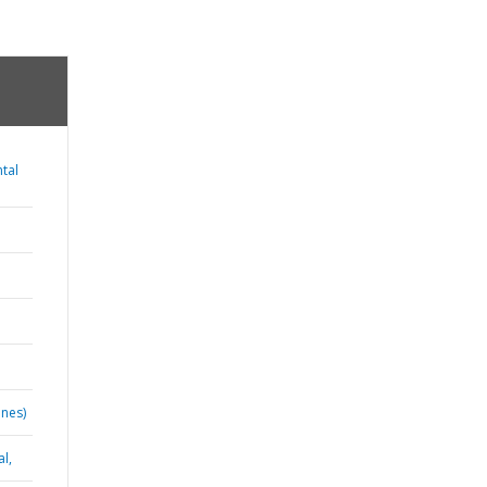
tal
o
enes)
l,