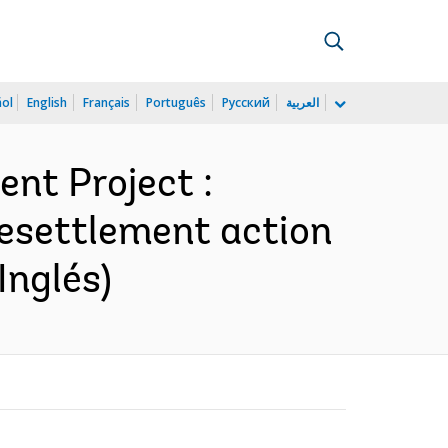
ñol
English
Français
Português
Русский
العربية
nt Project :
 resettlement action
Inglés)