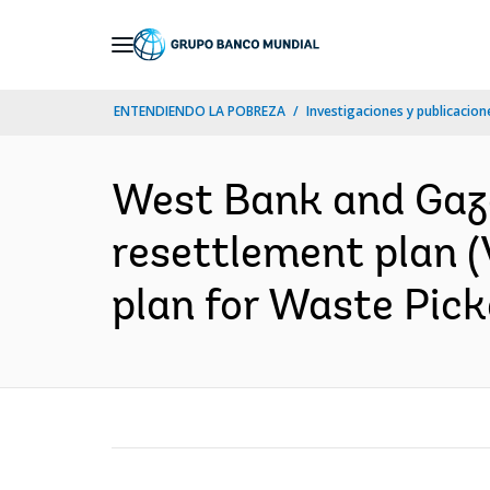
Skip
to
Main
ENTENDIENDO LA POBREZA
Investigaciones y publicacione
Navigation
West Bank and Gaza
resettlement plan (
plan for Waste Picke