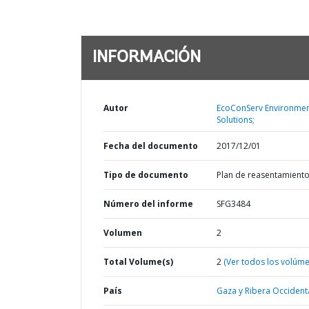
INFORMACIÓN
Autor
EcoConServ Environmen
Solutions;
Fecha del documento
2017/12/01
Tipo de documento
Plan de reasentamient
Número del informe
SFG3484
Volumen
2
Total Volume(s)
2
(Ver todos los volúm
País
Gaza y Ribera Occidenta