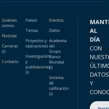
Quiénes
Países
Eventos
MANT
somos
AL
Temas
Datos
Noticias
DÍA
Proyectos y
Academia
Carreras
operaciones
del
CON
(i)
Grupo
NUEST
Investigación
Banco
Contacto
y
Mundial
ÚLTIM
publicaciones
(i)
(i)
DATOS
Sistema
Y
de
calificación
CONOC
(i)
Inscr