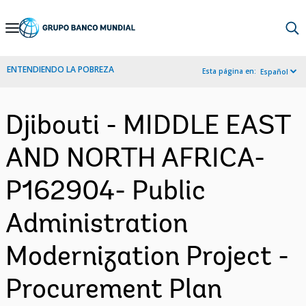
Skip
to
Main
ENTENDIENDO LA POBREZA
Esta página en:
Español
Navigation
Djibouti - MIDDLE EAST
AND NORTH AFRICA-
P162904- Public
Administration
Modernization Project -
Procurement Plan