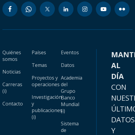
Quiénes
Países
Eventos
MANT
somos
AL
Temas
Datos
Noticias
DÍA
Proyectos y
Academia
Carreras
operaciones
del
CON
(i)
Grupo
NUEST
Investigación
Banco
Contacto
y
Mundial
ÚLTIM
publicaciones
(i)
(i)
DATOS
Sistema
Y
de