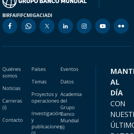
BIRF
AIF
IFC
MIGA
CIADI
Quiénes
Países
Eventos
MANT
somos
AL
Temas
Datos
Noticias
DÍA
Proyectos y
Academia
Carreras
operaciones
del
CON
(i)
Grupo
NUEST
Investigación
Banco
Contacto
y
Mundial
ÚLTIM
publicaciones
(i)
(i)