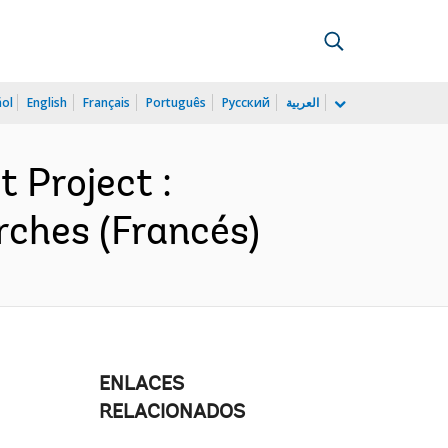
ñol
English
Français
Português
Русский
العربية
 Project :
rches (Francés)
ENLACES
RELACIONADOS