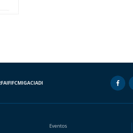
RF
AIF
IFC
MIGA
CIADI
Eventos