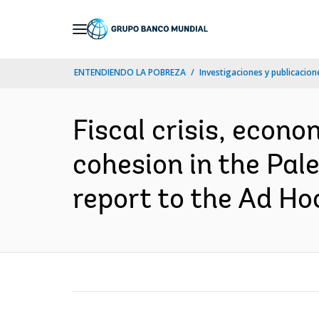
Skip
to
Main
ENTENDIENDO LA POBREZA
Investigaciones y publicacione
Navigation
Fiscal crisis, econ
cohesion in the Pal
report to the Ad Ho