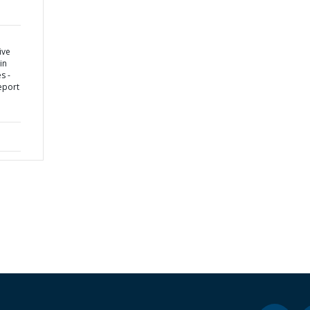
ive
in
s -
eport