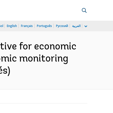
ñol
English
Français
Português
Русский
العربية
ative for economic
nomic monitoring
és)