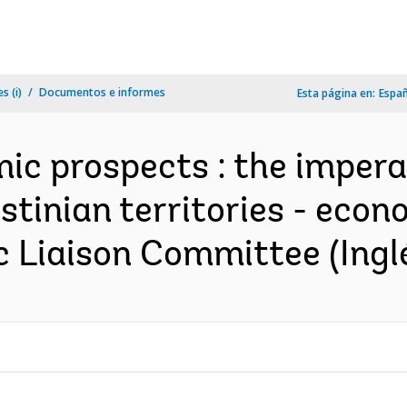
s (i)
Documentos e informes
Esta página en:
Espa
omic prospects : the imper
estinian territories - eco
c Liaison Committee (Ingl