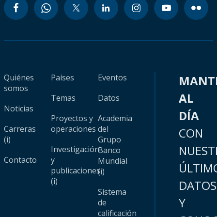
Quiénes
Países
Eventos
MANT
somos
AL
Temas
Datos
Noticias
DÍA
Proyectos y
Academia
Carreras
operaciones
del
CON
(i)
Grupo
NUEST
Investigación
Banco
Contacto
y
Mundial
ÚLTIM
publicaciones
(i)
(i)
DATOS
Sistema
Y
de
calificación