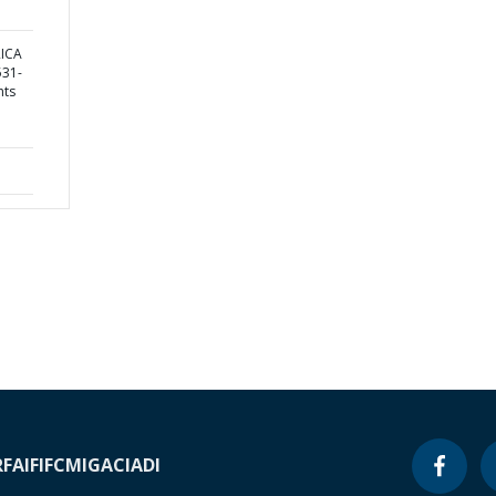
RICA
31-
hts
RF
AIF
IFC
MIGA
CIADI