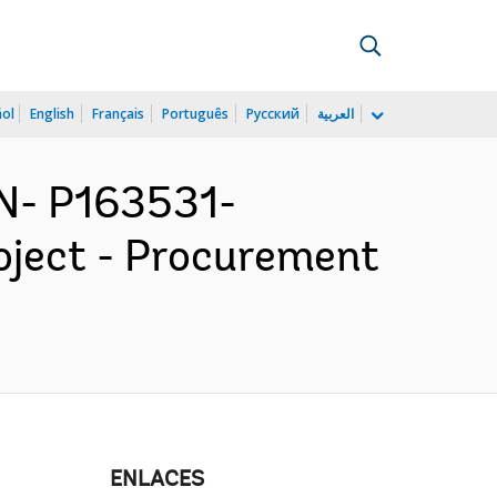
ñol
English
Français
Português
Русский
العربية
N- P163531-
oject - Procurement
ENLACES