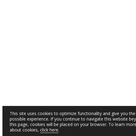
This site uses cookies to optimize functionality and give you the
possible experience. If you continue to navigate this website be
this page, cookies will be placed on your browser. To learn mor
about cookies,
click here
.