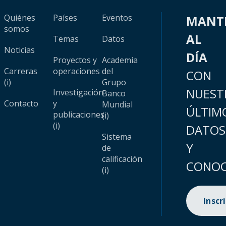
Quiénes
Países
Eventos
MANT
somos
AL
Temas
Datos
Noticias
DÍA
Proyectos y
Academia
Carreras
operaciones
del
CON
(i)
Grupo
NUEST
Investigación
Banco
Contacto
y
Mundial
ÚLTIM
publicaciones
(i)
(i)
DATOS
Sistema
Y
de
calificación
CONOC
(i)
Inscr