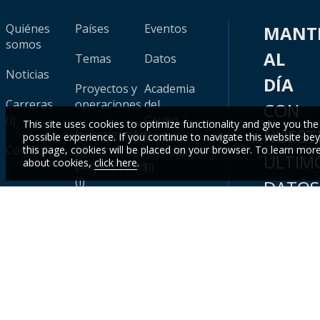
Quiénes
Países
Eventos
MANT
somos
AL
Temas
Datos
Noticias
DÍA
Proyectos y
Academia
Carreras
operaciones
del
CON
(i)
Grupo
This site uses cookies to optimize functionality and give you the
NUEST
Investigación
Banco
possible experience. If you continue to navigate this website be
Contacto
y
this page, cookies will be placed on your browser. To learn mor
Mundial
ÚLTIM
about cookies,
click here
.
publicaciones
(i)
(i)
DATOS
Sistema
Y
de
calificación
CONOC
(i)
Inscr