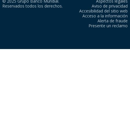
© 2025 Grupo Banco Mundial.
Aspectos legales
Reservados todos los derechos.
Aviso de privacidad
Accesibilidad del sitio web
Acceso a la información
Alerta de fraude
Presente un reclamo