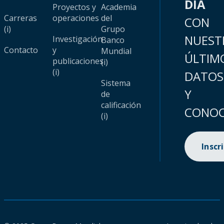
DÍA
Proyectos y
Academia
Carreras
operaciones
del
CON
(i)
Grupo
NUEST
Investigación
Banco
Contacto
y
Mundial
ÚLTIM
publicaciones
(i)
(i)
DATOS
Sistema
Y
de
calificación
CONOC
(i)
Inscr