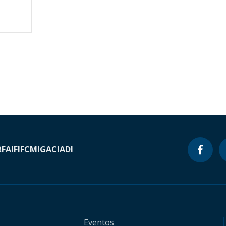
RF
AIF
IFC
MIGA
CIADI
Eventos