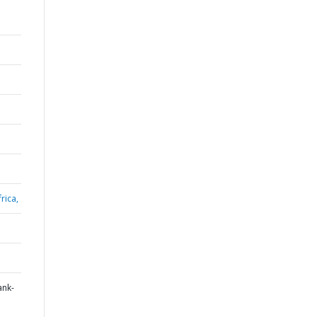
rica,
ank-