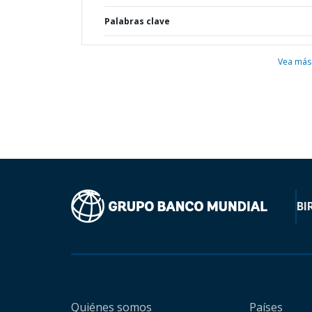
Palabras clave
Vea más
BI
Quiénes somos
Países