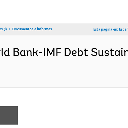
s (i)
Documentos e informes
Esta página en:
Espa
rld Bank-IMF Debt Sustain