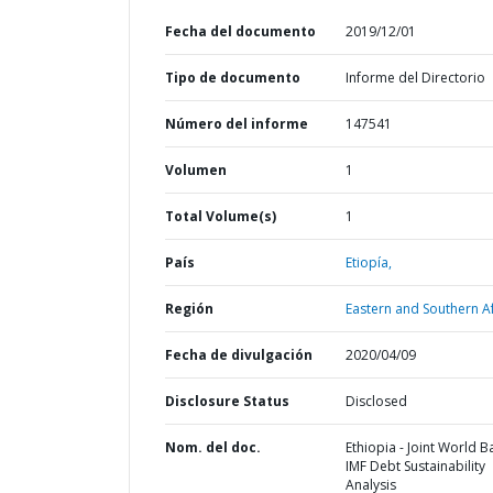
Fecha del documento
2019/12/01
Tipo de documento
Informe del Directorio
Número del informe
147541
Volumen
1
Total Volume(s)
1
País
Etiopía,
Región
Eastern and Southern Af
Fecha de divulgación
2020/04/09
Disclosure Status
Disclosed
Nom. del doc.
Ethiopia - Joint World B
IMF Debt Sustainability
Analysis