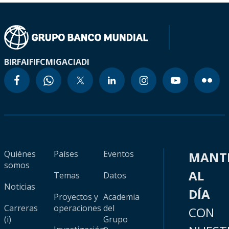
BIRF
AIF
IFC
MIGA
CIADI
Quiénes
Países
Eventos
MANT
somos
AL
Temas
Datos
Noticias
DÍA
Proyectos y
Academia
Carreras
operaciones
del
CON
(i)
Grupo