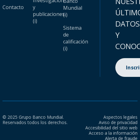
NUEST
Investigación
Banco
Contacto
y
Mundial
ÚLTIM
publicaciones
(i)
(i)
DATOS
Sistema
Y
de
calificación
CONOC
(i)
Inscr
© 2025 Grupo Banco Mundial.
Aspectos legales
Reservados todos los derechos.
Aviso de privacidad
Accesibilidad del sitio web
Acceso a la información
Alerta de fraude