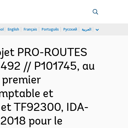
ñol
English
Français
Português
Русский
العربية
rojet PRO-ROUTES 
492 // P101745, au
& premier
omptable et
 et TF92300, IDA-
2018 pour le