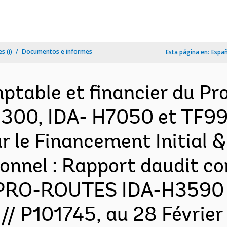
s (i)
Documentos e informes
Esta página en:
Espa
ptable et financier du P
300, IDA- H7050 et TF99
r le Financement Initial 
onnel : Rapport daudit c
et PRO-ROUTES IDA-H3590
/ P101745, au 28 Février 