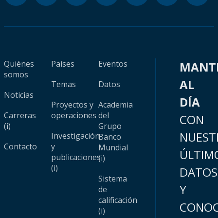
Quiénes
Países
Eventos
MANT
somos
AL
Temas
Datos
Noticias
DÍA
Proyectos y
Academia
Carreras
operaciones
del
CON
(i)
Grupo
NUEST
Investigación
Banco
Contacto
y
Mundial
ÚLTIM
publicaciones
(i)
(i)
DATOS
Sistema
Y
de
calificación
CONOC
(i)