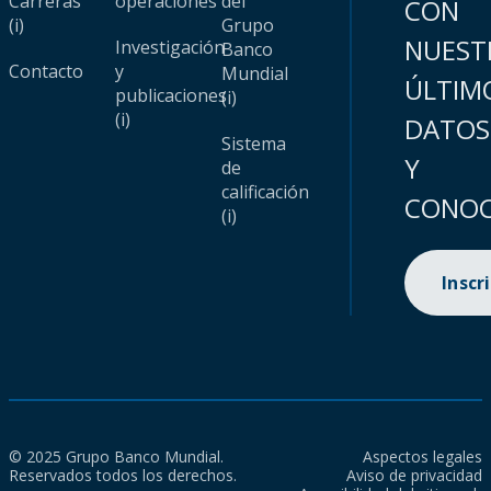
Carreras
operaciones
del
CON
(i)
Grupo
NUEST
Investigación
Banco
Contacto
y
Mundial
ÚLTIM
publicaciones
(i)
(i)
DATOS
Sistema
Y
de
calificación
CONOC
(i)
Inscr
© 2025 Grupo Banco Mundial.
Aspectos legales
Reservados todos los derechos.
Aviso de privacidad