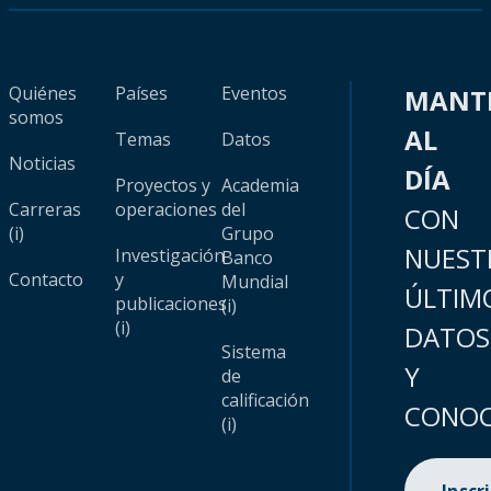
Quiénes
Países
Eventos
MANT
somos
AL
Temas
Datos
Noticias
DÍA
Proyectos y
Academia
Carreras
operaciones
del
CON
(i)
Grupo
NUEST
Investigación
Banco
Contacto
y
Mundial
ÚLTIM
publicaciones
(i)
(i)
DATOS
Sistema
Y
de
calificación
CONOC
(i)