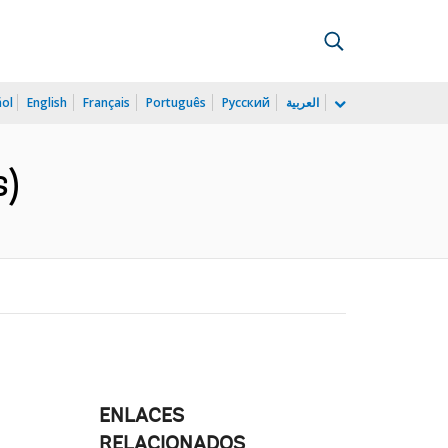
ñol
English
Français
Português
Русский
العربية
s)
ENLACES
RELACIONADOS