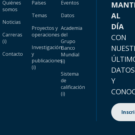
Quiénes
Países
Eventos
MANT
somos
AL
Temas
Datos
Noticias
DÍA
Proyectos y
Academia
Carreras
operaciones
del
CON
(i)
Grupo
NUEST
Investigación
Banco
Contacto
y
Mundial
ÚLTIM
publicaciones
(i)
(i)
DATOS
Sistema
Y
de
calificación
CONOC
(i)
Inscr