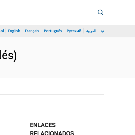
ñol
English
Français
Português
Русский
العربية
lés)
ENLACES
RELACIONADOS