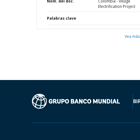
Nom. del doc.
Colombia - Village
Electrification Project
Palabras clave
Vea más
BI