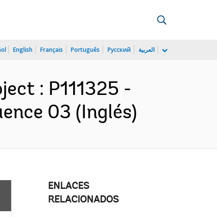
ñol
English
Français
Português
Русский
العربية
ject : P111325 -
ence 03 (Inglés)
ENLACES
RELACIONADOS