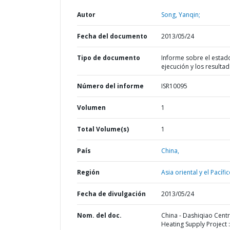
Autor
Song, Yanqin;
Fecha del documento
2013/05/24
Tipo de documento
Informe sobre el estad
ejecución y los resulta
Número del informe
ISR10095
Volumen
1
Total Volume(s)
1
País
China,
Región
Asia oriental y el Pacífic
Fecha de divulgación
2013/05/24
Nom. del doc.
China - Dashiqiao Centr
Heating Supply Project :