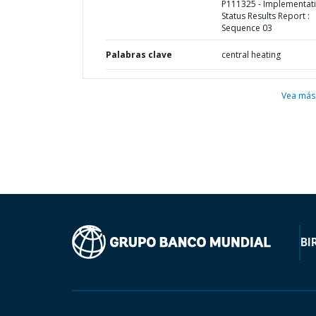
P111325 - Implementat
Status Results Report :
Sequence 03
Palabras clave
central heating
Vea más
BI