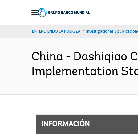
Skip
to
Main
ENTENDIENDO LA POBREZA
Investigaciones y publicacione
Navigation
China - Dashiqiao C
Implementation Sta
INFORMACIÓN