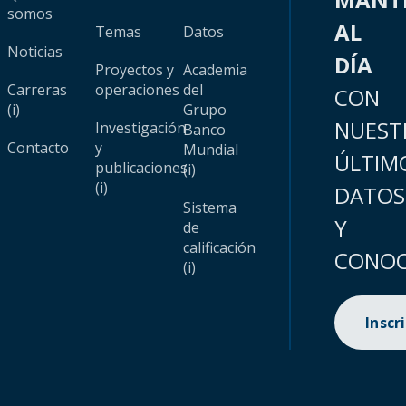
somos
AL
Temas
Datos
Noticias
DÍA
Proyectos y
Academia
Carreras
operaciones
del
CON
(i)
Grupo
NUEST
Investigación
Banco
Contacto
y
Mundial
ÚLTIM
publicaciones
(i)
(i)
DATOS
Sistema
Y
de
calificación
CONOC
(i)
Inscr