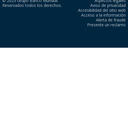
© 2025 Grupo Banco Mundial.
Aspectos legales
Reservados todos los derechos.
Aviso de privacidad
Accesibilidad del sitio web
Acceso a la información
Alerta de fraude
Presente un reclamo