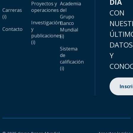
DÍA
Proyectos y
Academia
Carreras
operaciones
del
CON
(i)
Grupo
NUEST
Investigación
Banco
Contacto
y
Mundial
ÚLTIM
publicaciones
(i)
(i)
DATOS
Sistema
Y
de
calificación
CONOC
(i)
Inscr