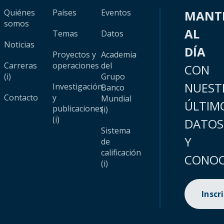
Quiénes
Países
Eventos
MANT
somos
AL
Temas
Datos
Noticias
DÍA
Proyectos y
Academia
Carreras
operaciones
del
CON
(i)
Grupo
NUEST
Investigación
Banco
Contacto
y
Mundial
ÚLTIM
publicaciones
(i)
(i)
DATOS
Sistema
Y
de
calificación
CONOC
(i)
Inscr