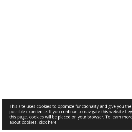
This site uses cookies to optimize functionality and give you the
possible experience. If you continue to navigate this website be
this page, cookies will be placed on your browser. To learn mor
about cookies,
click here
.