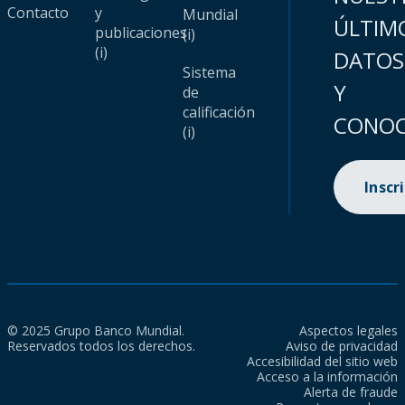
Contacto
y
Mundial
ÚLTIM
publicaciones
(i)
(i)
DATOS
Sistema
Y
de
calificación
CONOC
(i)
Inscr
© 2025 Grupo Banco Mundial.
Aspectos legales
Reservados todos los derechos.
Aviso de privacidad
Accesibilidad del sitio web
Acceso a la información
Alerta de fraude