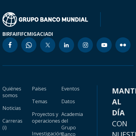
BIRF
AIF
IFC
MIGA
CIADI
Quiénes
Países
Eventos
MANT
somos
AL
Temas
Datos
Noticias
DÍA
Proyectos y
Academia
Carreras
operaciones
del
CON
(i)
Grupo
NUEST
Investigación
Banco