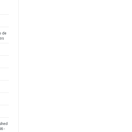
o de
dos
rshed
6 -