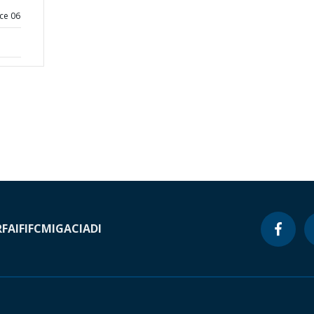
ce 06
RF
AIF
IFC
MIGA
CIADI