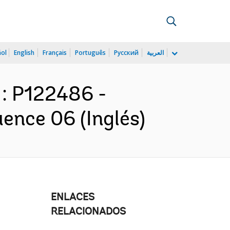
ñol
English
Français
Português
Русский
العربية
 : P122486 -
ence 06 (Inglés)
ENLACES
RELACIONADOS