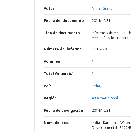
Autor
Milne, Grant;
Fecha del documento
2014/10/31
Tipo de documento
Informe sobre el estad
ejecución y los resulta
Número del informe
ISR16270
Volumen
1
Total Volume(s)
1
País
India,
Región
Asia meridional,
Fecha de divulgación
2014/10/31
Nom. del doc.
India - Karnataka Wate
Development II : P12248