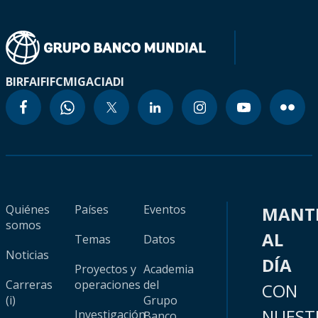
BIRF
AIF
IFC
MIGA
CIADI
Quiénes
Países
Eventos
MANT
somos
AL
Temas
Datos
Noticias
DÍA
Proyectos y
Academia
Carreras
operaciones
del
CON
(i)
Grupo
NUEST
Investigación
Banco