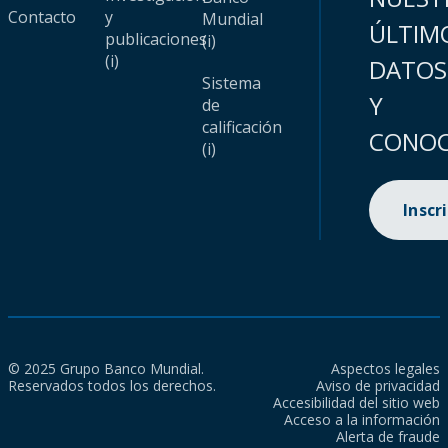
Contacto
y
Mundial
ÚLTIM
publicaciones
(i)
(i)
DATOS
Sistema
Y
de
calificación
CONOC
(i)
Inscr
© 2025 Grupo Banco Mundial.
Aspectos legales
Reservados todos los derechos.
Aviso de privacidad
Accesibilidad del sitio web
Acceso a la información
Alerta de fraude