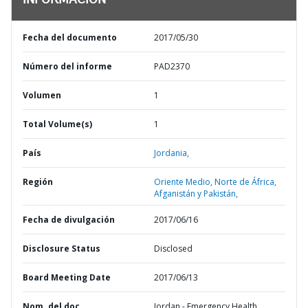
INFORMACIÓN
Fecha del documento
2017/05/30
Número del informe
PAD2370
Volumen
1
Total Volume(s)
1
País
Jordania,
Región
Oriente Medio, Norte de África,
Afganistán y Pakistán,
Fecha de divulgación
2017/06/16
Disclosure Status
Disclosed
Board Meeting Date
2017/06/13
Nom. del doc.
Jordan - Emergency Health