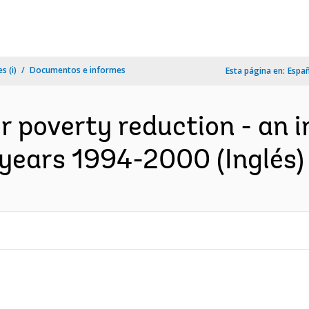
s (i)
Documentos e informes
Esta página en:
Espa
or poverty reduction - an
l years 1994-2000 (Inglés)