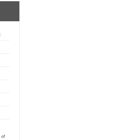
;
 of