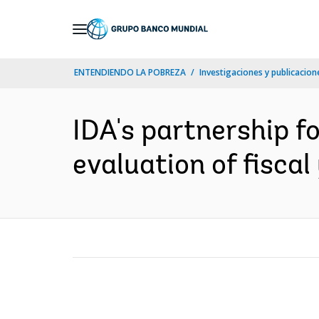
Skip
to
Main
ENTENDIENDO LA POBREZA
Investigaciones y publicacione
Navigation
IDA's partnership f
evaluation of fisca