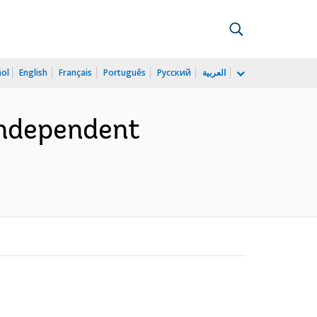
ñol
English
Français
Português
Русский
العربية
 independent