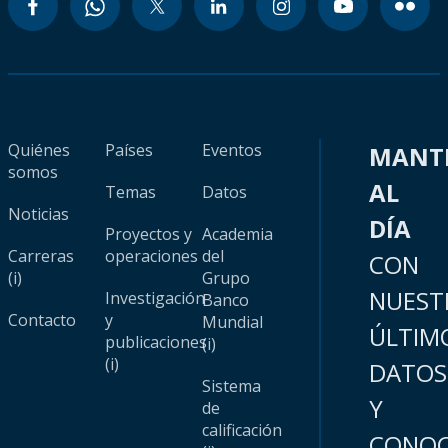
Quiénes
Países
Eventos
MANT
somos
AL
Temas
Datos
Noticias
DÍA
Proyectos y
Academia
Carreras
operaciones
del
CON
(i)
Grupo
NUEST
Investigación
Banco
Contacto
y
Mundial
ÚLTIM
publicaciones
(i)
(i)
DATOS
Sistema
Y
de
calificación
CONOC