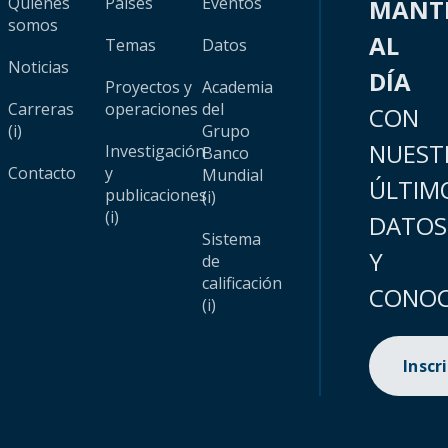
Quiénes
Países
Eventos
MANT
somos
AL
Temas
Datos
Noticias
DÍA
Proyectos y
Academia
Carreras
operaciones
del
CON
(i)
Grupo
NUEST
Investigación
Banco
Contacto
y
Mundial
ÚLTIM
publicaciones
(i)
(i)
DATOS
Sistema
Y
de
calificación
CONOC
(i)
Inscr