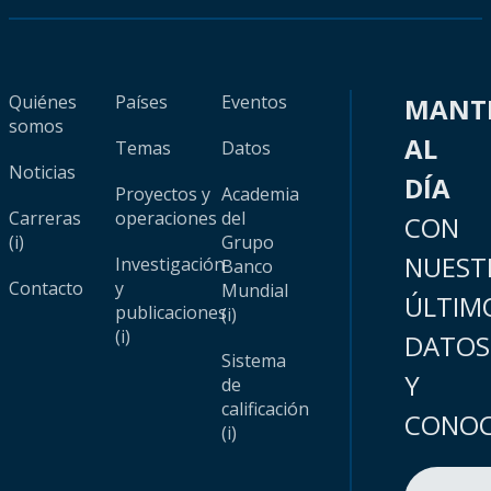
Quiénes
Países
Eventos
MANT
somos
AL
Temas
Datos
Noticias
DÍA
Proyectos y
Academia
Carreras
operaciones
del
CON
(i)
Grupo
NUEST
Investigación
Banco
Contacto
y
Mundial
ÚLTIM
publicaciones
(i)
(i)
DATOS
Sistema
Y
de
calificación
CONOC
(i)