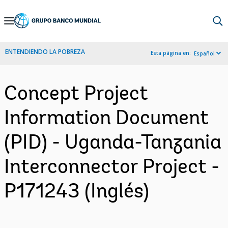
Skip
to
Main
ENTENDIENDO LA POBREZA
Esta página en:
Español
Navigation
Concept Project
Information Document
(PID) - Uganda-Tanzania
Interconnector Project -
P171243 (Inglés)