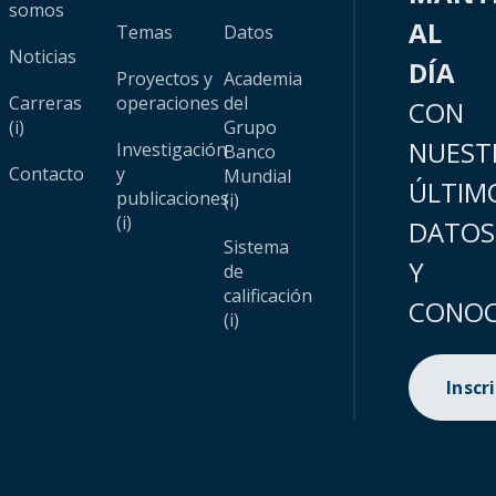
somos
AL
Temas
Datos
Noticias
DÍA
Proyectos y
Academia
Carreras
operaciones
del
CON
(i)
Grupo
NUEST
Investigación
Banco
Contacto
y
Mundial
ÚLTIM
publicaciones
(i)
(i)
DATOS
Sistema
Y
de
calificación
CONOC
(i)
Inscr