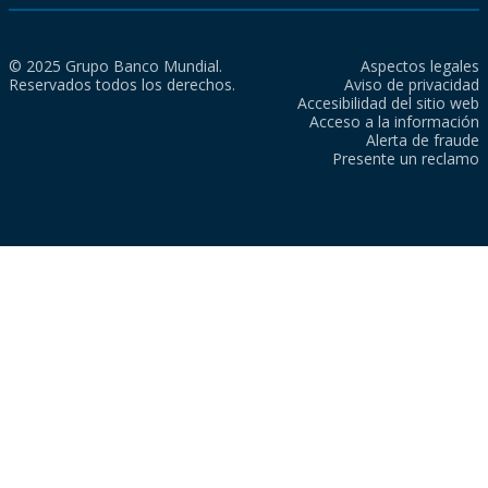
© 2025 Grupo Banco Mundial.
Aspectos legales
Reservados todos los derechos.
Aviso de privacidad
Accesibilidad del sitio web
Acceso a la información
Alerta de fraude
Presente un reclamo