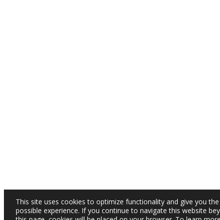
This site uses cookies to optimize functionality and give you the
possible experience. If you continue to navigate this website be
this page, cookies will be placed on your browser. To learn mor