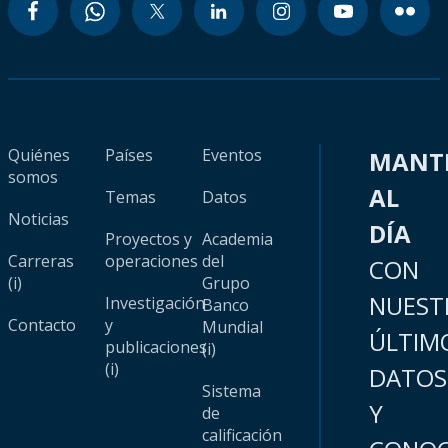
Quiénes
Países
Eventos
MANT
somos
AL
Temas
Datos
Noticias
DÍA
Proyectos y
Academia
Carreras
operaciones
del
CON
(i)
Grupo
NUEST
Investigación
Banco
Contacto
y
Mundial
ÚLTIM
publicaciones
(i)
(i)
DATOS
Sistema
Y
de
calificación