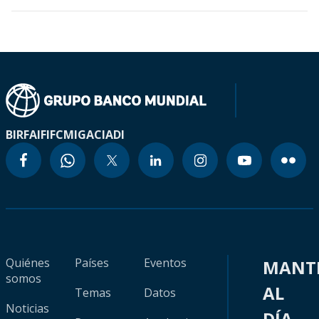
BIRF
AIF
IFC
MIGA
CIADI
Quiénes
Países
Eventos
MANT
somos
AL
Temas
Datos
Noticias
DÍA