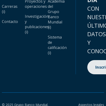
Proyectos y
Academia
Carreras
operaciones
del
CON
(i)
Grupo
NUEST
Investigación
Banco
Contacto
y
Mundial
ÚLTIM
publicaciones
(i)
(i)
DATOS
Sistema
Y
de
calificación
CONOC
(i)
Inscr
© 2025 Grupo Banco Mundial.
Aspectos legales