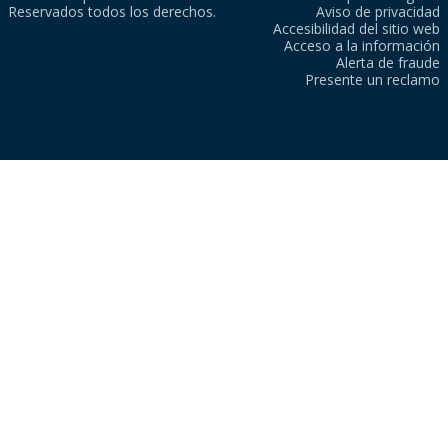
Reservados todos los derechos.
Aviso de privacidad
Accesibilidad del sitio web
Acceso a la información
Alerta de fraude
Presente un reclamo