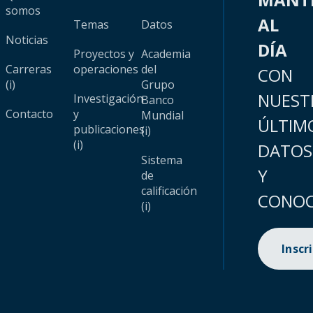
somos
AL
Temas
Datos
Noticias
DÍA
Proyectos y
Academia
Carreras
operaciones
del
CON
(i)
Grupo
NUEST
Investigación
Banco
Contacto
y
Mundial
ÚLTIM
publicaciones
(i)
(i)
DATOS
Sistema
Y
de
calificación
CONOC
(i)
Inscr