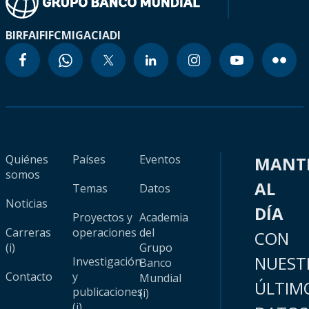
BIRF
AIF
IFC
MIGA
CIADI
Quiénes
Países
Eventos
MANT
somos
AL
Temas
Datos
Noticias
DÍA
Proyectos y
Academia
Carreras
operaciones
del
CON
(i)
Grupo
NUEST
Investigación
Banco
Contacto
y
Mundial
ÚLTIM
publicaciones
(i)
(i)