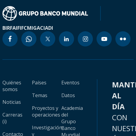
BIRF
AIF
IFC
MIGA
CIADI
Quiénes
Países
Eventos
MANT
somos
AL
Temas
Datos
Noticias
DÍA
Proyectos y
Academia
Carreras
operaciones
del
CON
(i)
Grupo
NUEST
Investigación
Banco
Contacto
y
Mundial