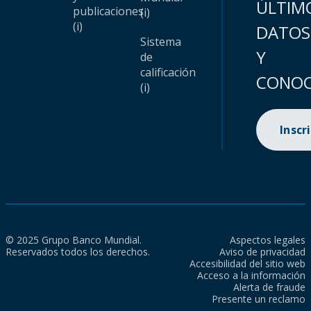
ÚLTIM
publicaciones
(i)
(i)
DATOS
Sistema
Y
de
calificación
CONOC
(i)
Inscr
© 2025 Grupo Banco Mundial.
Aspectos legales
Reservados todos los derechos.
Aviso de privacidad
Accesibilidad del sitio web
Acceso a la información
Alerta de fraude
Presente un reclamo