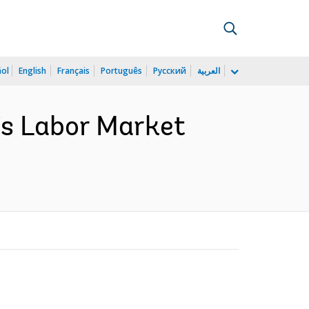
ñol
English
Français
Português
Русский
العربية
’s Labor Market