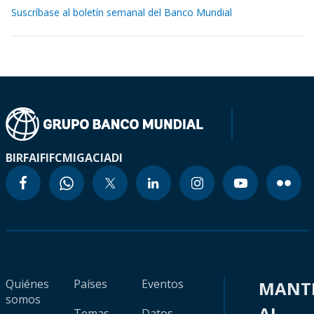
Suscríbase al boletín semanal del Banco Mundial
BIRF
AIF
IFC
MIGA
CIADI
Quiénes
Países
Eventos
MANT
somos
AL
Temas
Datos