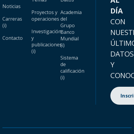
Noticias
DÍA
Proyectos y
Academia
Carreras
operaciones
del
CON
(i)
Grupo
NUEST
Investigación
Banco
Contacto
y
Mundial
ÚLTIM
publicaciones
(i)
(i)
DATOS
Sistema
Y
de
calificación
CONOC
(i)
Inscr