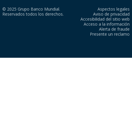
© 2025 Grupo Banco Mundial.
Aspectos legales
Reservados todos los derechos.
Aviso de privacidad
Accesibilidad del sitio web
Acceso a la información
Alerta de fraude
Presente un reclamo